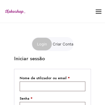
Login
Criar Conta
Iniciar sessão
Registar nova conta
Nome de utilizador ou email
Nome de utilizador
*
*
Endereço de email
*
Senha
*