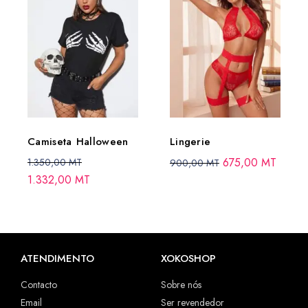
Camiseta Halloween
Lingerie
675,00
MT
1.350,00
MT
900,00
MT
1.332,00
MT
ATENDIMENTO
XOKOSHOP
Contacto
Sobre nós
Email
Ser revendedor