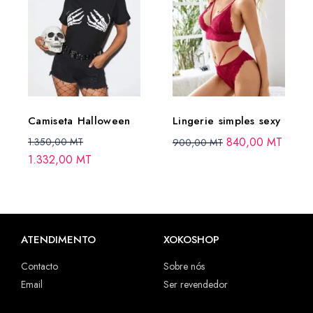
Camiseta Halloween
Lingerie simples sexy
840,00
MT
1.350,00
MT
900,00
MT
1.332,00
MT
ATENDIMENTO
XOKOSHOP
Contacto
Sobre nós
Email
Ser revendedor