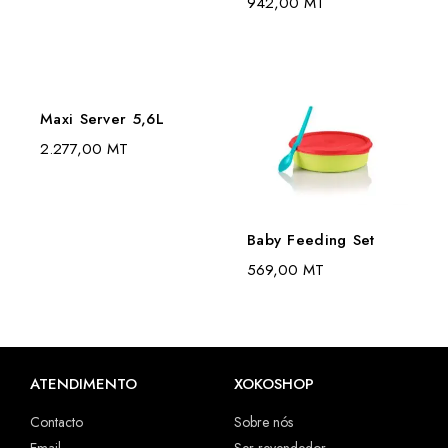
942,00
MT
Maxi Server 5,6L
2.277,00
MT
Baby Feeding Set
569,00
MT
ATENDIMENTO
XOKOSHOP
Contacto
Sobre nós
Email
Ser revendedor