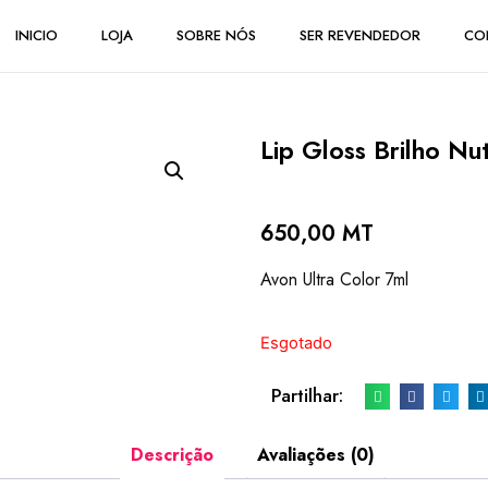
INICIO
LOJA
SOBRE NÓS
SER REVENDEDOR
CO
Lip Gloss Brilho Nut
650,00
MT
Avon Ultra Color 7ml
Esgotado
Partilhar:
Descrição
Avaliações (0)