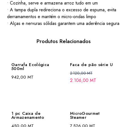
• Cozinha, serve e armazena arroz tudo em um
• A tampa dupla redireciona o excesso de espuma, evita
derramamentos e mantém o micro-ondas limpo
• Alças e nervuras sólidas garantem uma aderência segura
Produtos Relacionados
Garrafa Ecológica
Faca de pão série U
500ml
2.120,00
MT
942,00
MT
2.106,00
MT
1 pc Caixa de
MicroGourmet
Armazenamento
Steamer
450,00
MT
7.526,00
MT