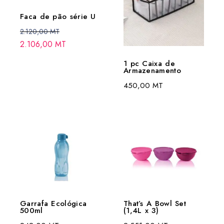
Faca de pão série U
2.120,00
MT
2.106,00
MT
1 pc Caixa de
Armazenamento
450,00
MT
Garrafa Ecológica
That’s A Bowl Set
500ml
(1,4L x 3)