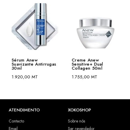
Sérum Anew
Creme Anew
Suavizante Antirrugas
Sensitive+ Dual
30ml
Collagen 50ml
1.920,00
MT
1.755,00
MT
ATENDIMENTO
XOKOSHOP
Contacto
Sobre nós
Email
Ser revendedor