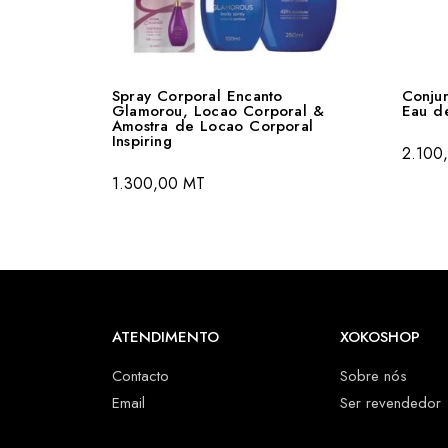
Spray Corporal Encanto
Conjun
Glamorou, Locao Corporal &
Eau de
Amostra de Locao Corporal
Inspiring
2.100
1.300,00
MT
ATENDIMENTO
XOKOSHOP
Contacto
Sobre nós
Email
Ser revendedor