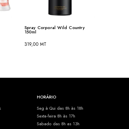
Spray Corporal Wild Country
150ml
319,00
MT
HORÁRIO
k
Seg à Qui das 8h às 18h
Sexta-feira 8h às 17h
Sabado das 8h as 13h