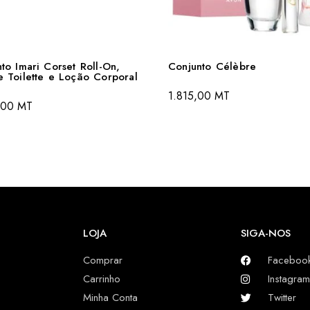
to Imari Corset Roll-On,
Conjunto Célèbre
 Toilette e Loção Corporal
1.815,00
MT
,00
MT
LOJA
SIGA-NOS
Comprar
Faceboo
Carrinho
Instagram
Minha Conta
Twitter