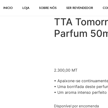
INICIO
LOJA
SOBRE NÓS
SER REVENDEDOR
CO
TTA Tomorr
Parfum 50m
2.300,00
MT
• Apaixone-se continuamente
• Uma borrifada deste perfum
• Um aroma intenso perfeito
Disponível por encomenda