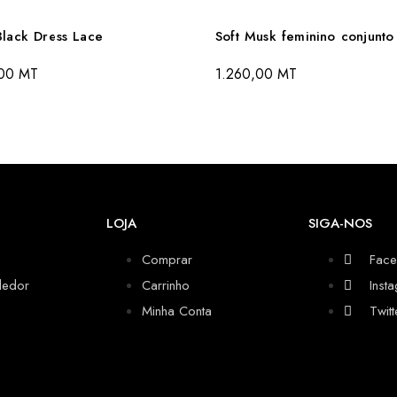
 Black Dress Lace
Soft Musk feminino conjunto
,00
MT
1.260,00
MT
LOJA
SIGA-NOS
Comprar
Fac
dedor
Carrinho
Inst
Minha Conta
Twitt