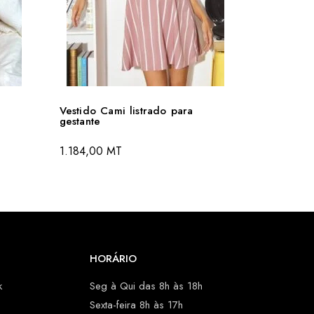
Vestido Cami listrado para
gestante
1.184,00
MT
HORÁRIO
k
Seg à Qui das 8h às 18h
Sexta-feira 8h às 17h