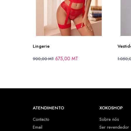
Lingerie
Vestid
675,00
MT
900,00
MT
1.050,
ATENDIMENTO
XOKOSHOP
Contacto
Sobre nós
Email
Ser revendedor