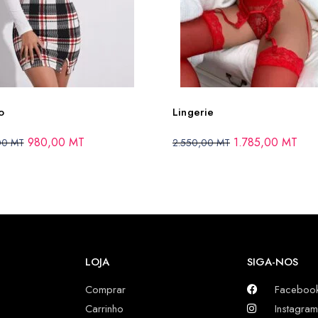
o
Lingerie
980,00
MT
1.785,00
MT
00
MT
2.550,00
MT
LOJA
SIGA-NOS
Comprar
Faceboo
Carrinho
Instagram